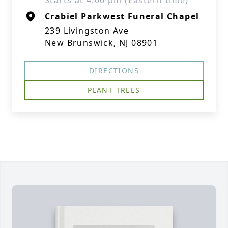
Starts at 4:00 pm (Eastern time)
Crabiel Parkwest Funeral Chapel
239 Livingston Ave
New Brunswick, NJ 08901
DIRECTIONS
PLANT TREES