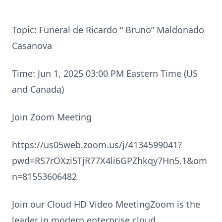
Topic: Funeral de Ricardo “ Bruno” Maldonado
Casanova
Time: Jun 1, 2025 03:00 PM Eastern Time (US
and Canada)
Join Zoom Meeting
https://us05web.zoom.us/j/4134599041?
pwd=RS7rOXzi5TjR77X4li6GPZhkqy7Hn5.1&om
n=81553606482
Join our Cloud HD Video MeetingZoom is the
leader in modern enterprise cloud